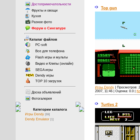
Достопримечательности
Top gun
Фрукты
и
овощи
Кухня
Разное фото
Форум о Сингапуре
Каталаг файлов
PC-soft
Все для телефона
Flash игры и мульты
Видео и Клипы (онлайн)
SEGA игры
Dendy игры
TOP 10 загрузок
Игры Dendy
| Просмотров:
2007, 11:46 | Оценка:
0.0
|
К
Доска объявлений
Фотогалерея
Turtles 2
Категории каталога
Игры Dendy
[69]
Dendy Emulator
[1]