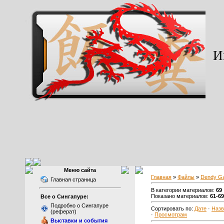
И
Меню сайта
Главная
»
Файлы
»
Dendy G
Главная страница
В категории материалов:
69
Показано материалов:
61-69
Все о Сингапуре:
Подробно о Сингапуре
Сортировать по:
Дате
·
Наз
(реферат)
·
Просмотрам
Выставки и события