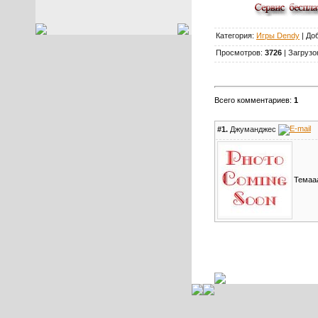
Категория:
Игры Dendy
| До
Просмотров:
3726
| Загрузо
Всего комментариев:
1
#1.
Джуманджес
Темаа