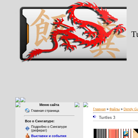
Tu
Меню сайта
Главная
»
Файлы
»
Dendy G
Главная страница
Turtles 3
Все о Сингапуре:
Подробно о Сингапуре
(реферат)
Выставки и события