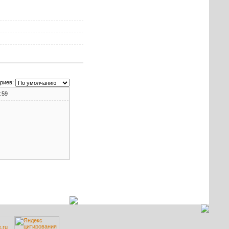
риев:
:59