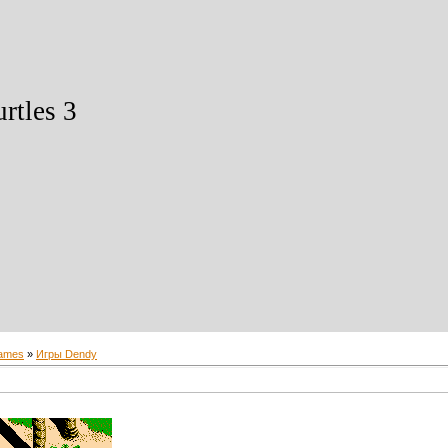
rtles 3
ames
»
Игры Dendy