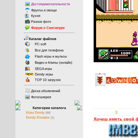
Достопримечательности
Фрукты
и
овощи
Кухня
Разное фото
Форум о Сингапуре
Каталаг файлов
PC-soft
Все для телефона
Flash игры и мульты
Видео и Клипы (онлайн)
SEGA игры
Dendy игры
TOP 10 загрузок
Доска объявлений
Фотогалерея
Категории каталога
0
Игры Dendy
[69]
Dendy Emulator
[1]
Хочеш иметь свой 