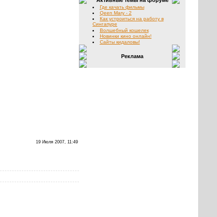
Активные темы на форуме
Где качать фильмы
Qeen Mary - 2
Как устроиться на работу в
Сингапуре
Волшебный кошелек
Новинки кино онлайн!
Сайты кидаловы!
Реклама
19 Июля 2007, 11:49