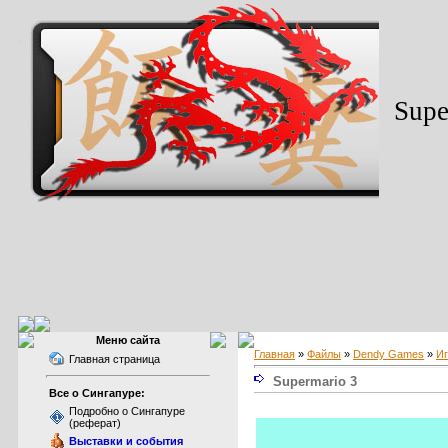
Supe
Меню сайта
Главная
»
Файлы
»
Dendy Games
»
И
Главная страница
Supermario 3
Все о Сингапуре:
Подробно о Сингапуре
(реферат)
Выставки и события