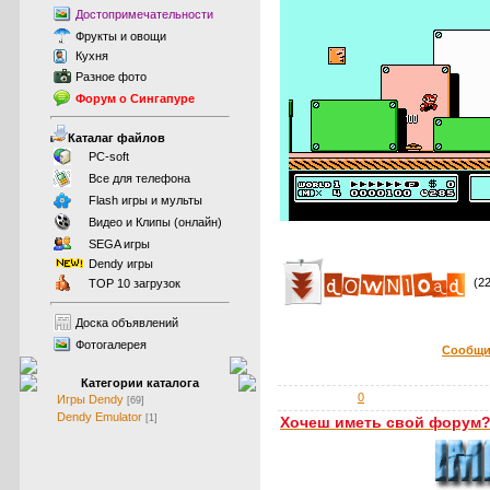
Достопримечательности
Фрукты
и
овощи
Кухня
Разное фото
Форум о Сингапуре
Каталаг файлов
PC-soft
Все для телефона
Flash игры и мульты
Видео и Клипы (онлайн)
SEGA игры
Dendy игры
(2
TOP 10 загрузок
Доска объявлений
Фотогалерея
Сообщи
Категории каталога
0
Игры Dendy
[69]
Dendy Emulator
[1]
Хочеш иметь свой форум