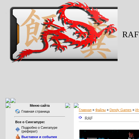
RAF
Меню сайта
Главная
»
Файлы
»
Dendy Games
»
И
Главная страница
RAF
Все о Сингапуре:
Подробно о Сингапуре
(реферат)
Выставки и события