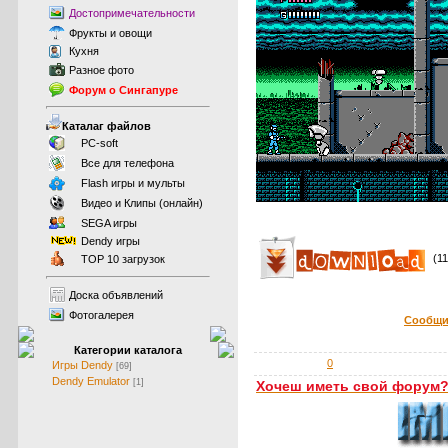
Достопримечательности
Фрукты
и
овощи
Кухня
Разное фото
Форум о Сингапуре
Каталаг файлов
PC-soft
Все для телефона
Flash игры и мульты
Видео и Клипы (онлайн)
SEGA игры
Dendy игры
(1
TOP 10 загрузок
Доска объявлений
Фотогалерея
Сообщи
Категории каталога
0
Игры Dendy
[69]
Dendy Emulator
[1]
Хочеш иметь свой форум