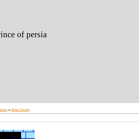
ince of persia
ames
»
Игры Dendy