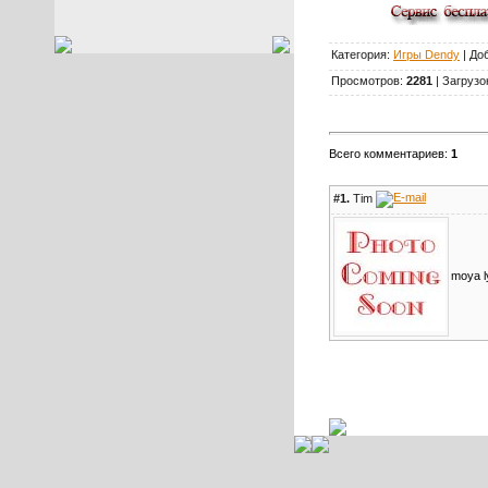
Категория:
Игры Dendy
| До
Просмотров:
2281
| Загрузо
Всего комментариев:
1
#1.
Tim
moya l