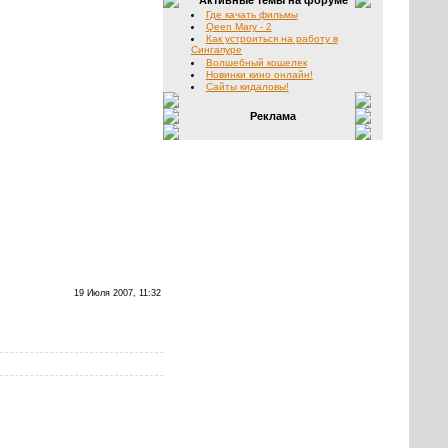
Активные темы на форуме
Где качать фильмы
Qeen Mary - 2
Как устроиться на работу в
Сингапуре
Волшебный кошелек
Новинки кино онлайн!
Сайты кидаловы!
Реклама
19 Июля 2007, 11:32