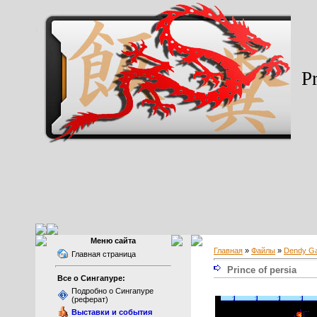
Pr
Меню сайта
Главная
»
Файлы
»
Dendy G
Главная страница
Prince of persia
Все о Сингапуре:
Подробно о Сингапуре
(реферат)
Выставки и события