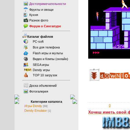
Достопримечательности
Фрукты
и
овощи
Кухня
Разное фото
Форум о Сингапуре
Каталаг файлов
PC-soft
Все для телефона
Flash игры и мульты
Видео и Клипы (онлайн)
SEGA игры
Dendy игры
TOP 10 загрузок
Доска объявлений
Фотогалерея
Категории каталога
0
Игры Dendy
[69]
Dendy Emulator
[1]
Хочеш иметь свой 