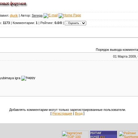
бавил:
djurik
| Автор:
Serega
к:
1173
| Комментарии:
1
| Рейтинг:
0.0
/
0
|
Порядок вывода коммента
01 Марта 2009, 
yubimaya igra
Добавлять комментарии могут только зарегистрированные пользователи.
[
Регистрация
|
Вход
]