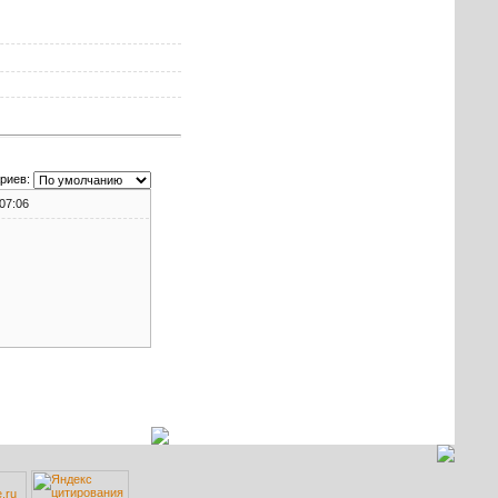
риев:
07:06