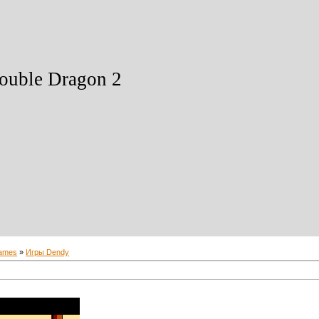
uble Dragon 2
ames
»
Игры Dendy