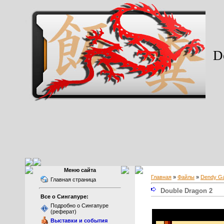
Do
Меню сайта
Главная
»
Файлы
»
Dendy G
Главная страница
Double Dragon 2
Все о Сингапуре:
Подробно о Сингапуре
(реферат)
Выставки и события