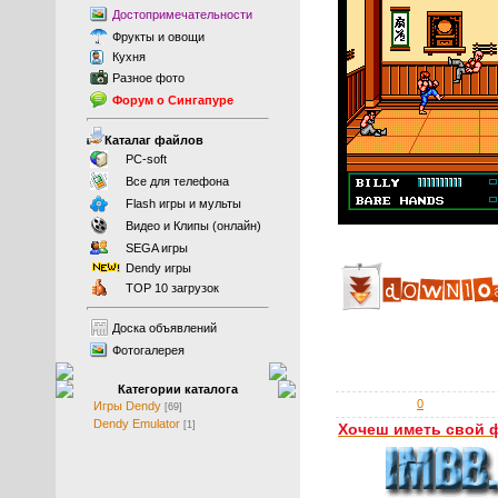
Достопримечательности
Фрукты
и
овощи
Кухня
Разное фото
Форум о Сингапуре
Каталаг файлов
PC-soft
Все для телефона
Flash игры и мульты
Видео и Клипы (онлайн)
SEGA игры
Dendy игры
TOP 10 загрузок
Доска объявлений
Фотогалерея
Категории каталога
0
Игры Dendy
[69]
Dendy Emulator
[1]
Хочеш иметь свой 