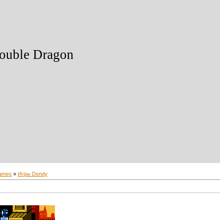
uble Dragon
ames
»
Игры Dendy