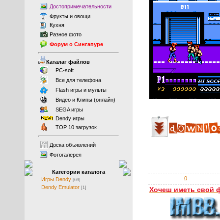
Достопримечательности
Фрукты
и
овощи
Кухня
Разное фото
Форум о Сингапуре
Каталаг файлов
PC-soft
Все для телефона
Flash игры и мульты
Видео и Клипы (онлайн)
SEGA игры
Dendy игры
TOP 10 загрузок
Доска объявлений
Фотогалерея
Категории каталога
0
Игры Dendy
[69]
Dendy Emulator
[1]
Хочеш иметь свой 