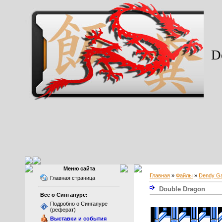
Do
Меню сайта
Главная
»
Файлы
»
Dendy G
Главная страница
Double Dragon
Все о Сингапуре:
Подробно о Сингапуре
(реферат)
Выставки и события