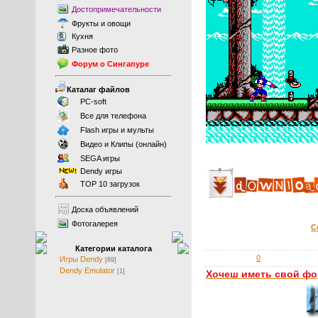
Достопримечательности
Фрукты
и
овощи
Кухня
Разное фото
Форум о Сингапуре
Каталаг файлов
PC-soft
Все для телефона
Flash игры и мульты
Видео и Клипы (онлайн)
SEGA игры
Dendy игры
TOP 10 загрузок
Доска объявлений
Фотогалерея
С
Категории каталога
0
Игры Dendy
[69]
Dendy Emulator
[1]
Хочеш иметь свой ф