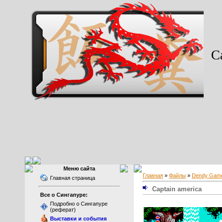
Ca
Меню сайта
Главная
»
Файлы
»
Dendy Gam
Главная страница
Captain america
Все о Сингапуре:
Подробно о Сингапуре
(реферат)
Выставки и события