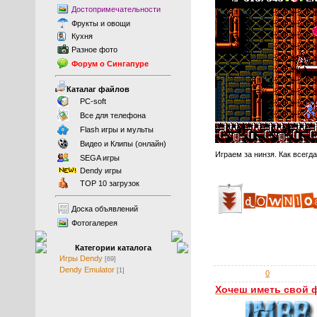
Достопримечательности
Фрукты
и
овощи
Кухня
Разное фото
Форум о Сингапуре
Каталаг файлов
PC-soft
Все для телефона
Flash игры и мульты
Видео и Клипы (онлайн)
Играем за нинзя. Как всегда
SEGA игры
Dendy игры
TOP 10 загрузок
Доска объявлений
Фотогалерея
Категории каталога
Игры Dendy
[69]
Dendy Emulator
[1]
0
Хочеш иметь свой 