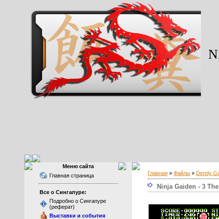
Ni
Меню сайта
Главная
»
Файлы
»
Dendy G
Главная страница
Ninja Gaiden - 3 Th
Все о Сингапуре:
Подробно о Сингапуре
(реферат)
Выставки и события