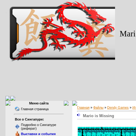
Mari
Меню сайта
Главная
»
Файлы
»
Dendy Games
»
И
Главная страница
Mario is Missing
Все о Сингапуре:
Подробно о Сингапуре
(реферат)
Выставки и события