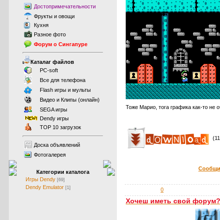
Достопримечательности
Фрукты
и
овощи
Кухня
Разное фото
Форум о Сингапуре
Каталаг файлов
PC-soft
Все для телефона
Flash игры и мульты
Видео и Клипы (онлайн)
Тоже Марио, тога графика как-то не о
SEGA игры
Dendy игры
TOP 10 загрузок
(11
Доска объявлений
Фотогалерея
Сообщи
Категории каталога
Игры Dendy
[69]
Dendy Emulator
[1]
0
Хочеш иметь свой форум