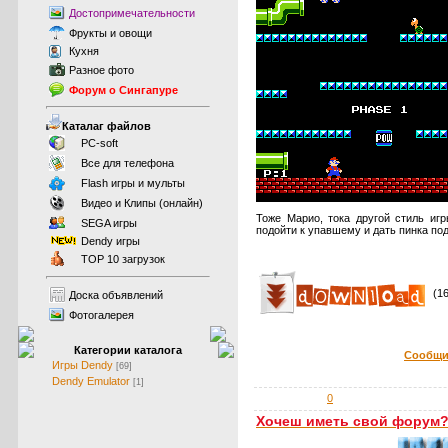
Достопримечательности
Фрукты
и
овощи
Кухня
Разное фото
Форум о Сингапуре
Каталаг файлов
PC-soft
Все для телефона
Flash игры и мульты
Видео и Клипы (онлайн)
Тоже Марио, тока другой стиль игр
SEGA игры
подойти к упавшему и дать пинка под
Dendy игры
TOP 10 загрузок
(16
Доска объявлений
Фотогалерея
Категории каталога
Сообщи
Игры Dendy
[69]
Dendy Emulator
[1]
0
Хочеш иметь свой форум