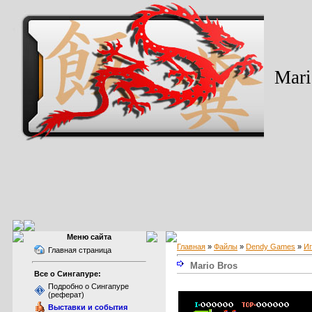
Mari
Меню сайта
Главная
»
Файлы
»
Dendy Games
»
И
Главная страница
Mario Bros
Все о Сингапуре:
Подробно о Сингапуре
(реферат)
Выставки и события